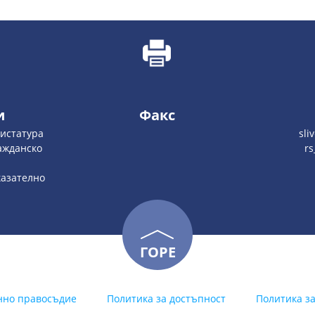
и
Факс
гистатура
sli
ражданско
rs
аказателно
ГОРЕ
нно правосъдие
Политика за достъпност
Политика з