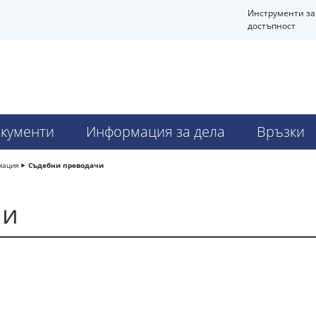
Инструменти за
достъпност
кументи
Информация за дела
Връзки
мация
Съдебни преводачи
чи